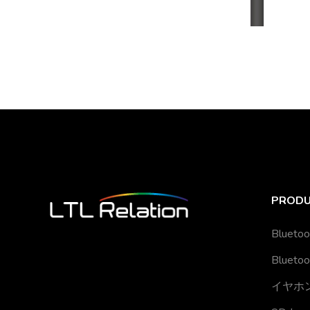
PROD
Bluet
Bluet
イヤホ